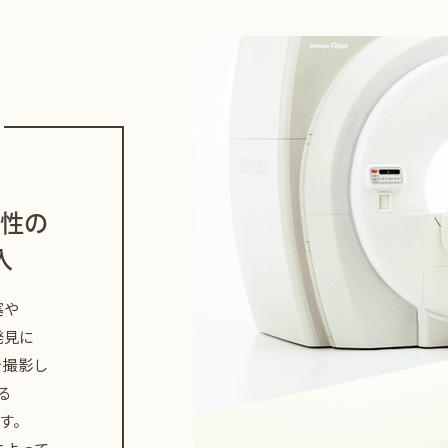
門性の
入
塞や
発見に
を撮影し
る
す。