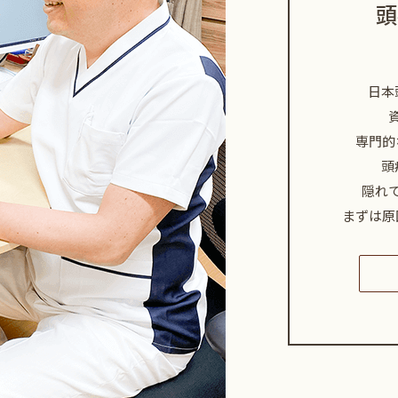
頭
日本
専門的
頭
隠れ
まずは原