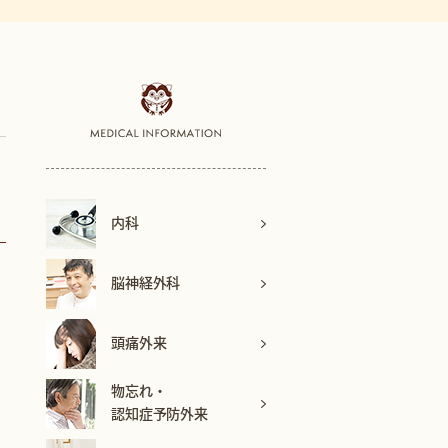
内科
脳神経外科
頭痛外来
物忘れ・
認知症予防外来