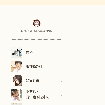
慢
内科
脳神経外科
頭痛外来
物忘れ・
認知症予防外来