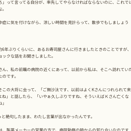
ろ」って言ってる自分が、率先してやらなければならないのに、これで
な。
中症に気を付けながら、涼しい時間を見計らって、散歩でもしましょう
約6年ぶりくらいに、あるお寿司屋さんに行きましたときのことですが
ョックな話をお聞きしました。
さん、私の前職の病院の近くにあって、以前から私は、そこへ訪れてい
たのです。
そこの大将に会って、「ご無沙汰です、以前はよくKさんにつれられて来
よね」と話したら、「いやぁ久しぶりですね、そういえばＫさん亡くな
ね」
っと絶句したまま、わたし言葉が出なかったんです。
は、製薬メーカーの営業の方で、病院勤務の時からの知り合いなのです