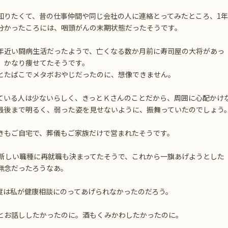
知りたくて、昔の仕事仲間や同じ会社の人に連絡とってみたところ、1年
分かったころには、咽頭がんの末期状態だったそうです。
年近い闘病生活だったようで、亡くなる数か月前に寿司屋の大将があっ
、かなり痩せてたそうです。
とたばこでメタボおやじだったのに、想像できません。
ている人は少ないらしく、きっとＫさんのことだから、周囲に心配かけ
最後まで明るく、弱った姿を見せないように、振舞っていたのでしょう
きもご自宅で、葬儀もご家族だけで営まれたそうです。
く新しい職種に再就職も決まってたそうで、これから一旗あげようとした
無念だったろうなあ。
度は私が健康相談にのってあげられなかったのだろう。
とお話ししたかったのに。酒もくみかわしたかったのに。