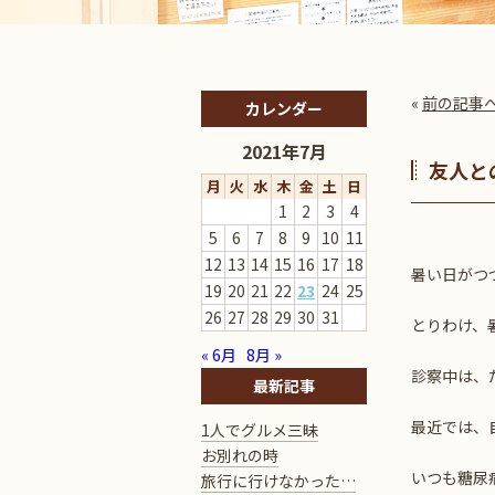
«
前の記事
カレンダー
2021年7月
友人と
月
火
水
木
金
土
日
1
2
3
4
5
6
7
8
9
10
11
12
13
14
15
16
17
18
暑い日がつ
19
20
21
22
23
24
25
26
27
28
29
30
31
とりわけ、
« 6月
8月 »
診察中は、
最新記事
最近では、
1人でグルメ三昧
お別れの時
いつも糖尿
旅行に行けなかった…