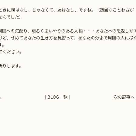
ときに親はなし、じゃなくて、友はなし、ですね。（適当なことわざが
せんでした）
周囲への気配り、明るく思いやりのある人柄・・・あなたへの恩返しが
けど、せめてあなたの生き方を見習って、あなたの分まで周囲の人に尽
す。
てください。
祈りします。
へ
│
BLOG一覧
│
次の記事へ