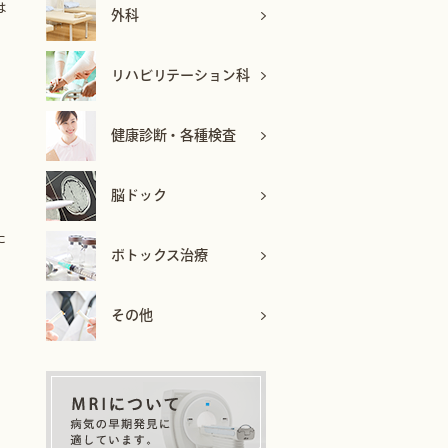
は
外科
リハビリテーション科
健康診断・各種検査
、
脳ドック
た
ボトックス治療
その他