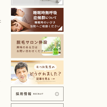
乗
に
そ