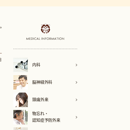
»
日
内科
脳神経外科
頭痛外来
物忘れ・
認知症予防外来