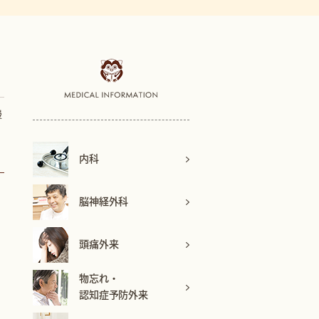
慢
内科
脳神経外科
頭痛外来
物忘れ・
認知症予防外来