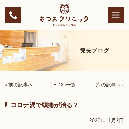
院長ブログ
«
前の記事へ
│
BLOG一覧
│
次の記事へ
»
コロナ渦で頭痛が治る？
2020年11月2日