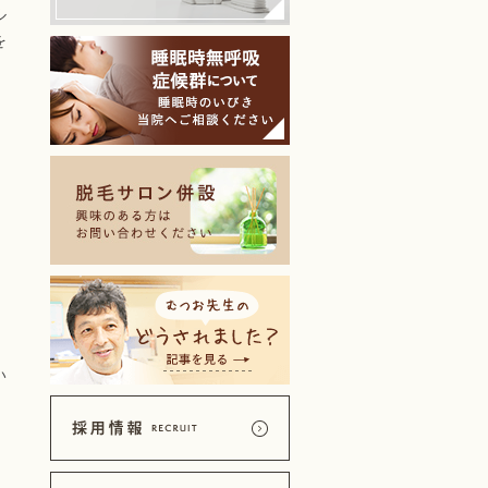
ル
を
い