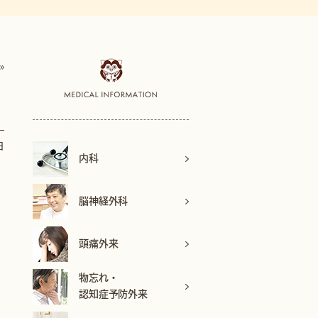
»
日
内科
脳神経外科
頭痛外来
物忘れ・
認知症予防外来