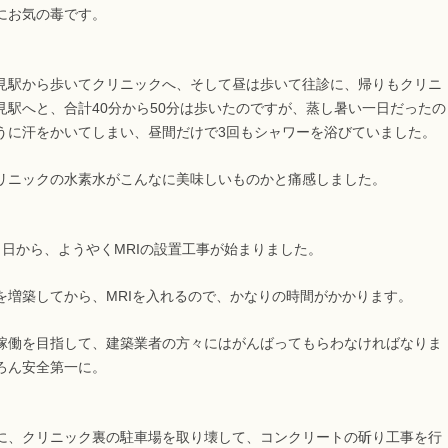
にお気の毒です。
見駅から歩いてクリニックへ、そして昼は歩いて往診に、帰りもクリニ
見駅へと、合計40分から50分は歩いたのですが、蒸し暑い一日だったの
うに汗をかいてしまい、昼間だけで3回もシャワーを浴びていました。
リニックの水素水がこんなに美味しいものかと痛感しました。
１日から、ようやくMRIの設置工事が始まりました。
を増築してから、MRIを入れるので、かなりの時間がかかります。
稼働を目指して、建築業者の方々にはがんばってもらわなければなりま
ろん安全第一に。
に、クリニック裏の駐車場を取り壊して、コンクリートの斫り工事を行