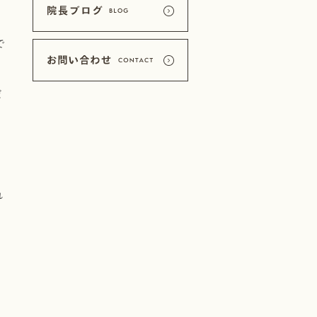
で
だ
れ