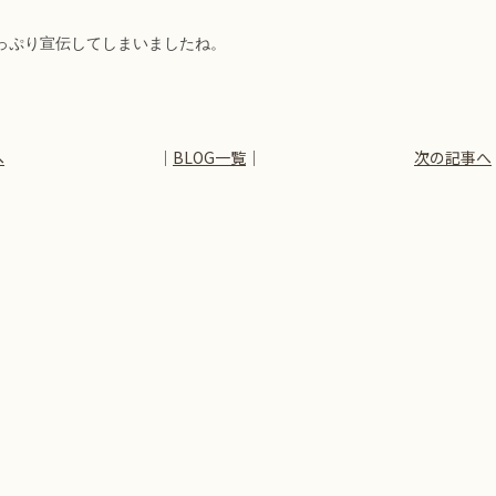
っぷり宣伝してしまいましたね。
へ
│
BLOG一覧
│
次の記事へ