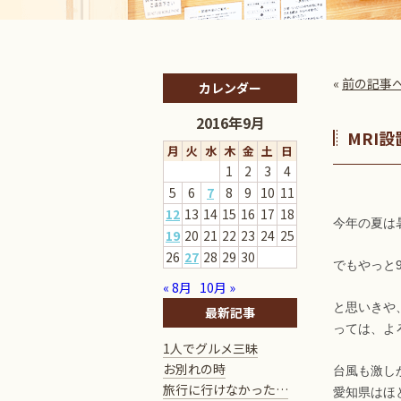
«
前の記事
カレンダー
2016年9月
MRI
月
火
水
木
金
土
日
1
2
3
4
5
6
7
8
9
10
11
12
13
14
15
16
17
18
今年の夏は
19
20
21
22
23
24
25
26
27
28
29
30
でもやっと
« 8月
10月 »
と思いきや
最新記事
っては、よ
1人でグルメ三昧
お別れの時
台風も激し
旅行に行けなかった…
愛知県はほ