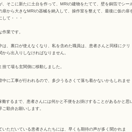
が、そこに新たに土台を作って、MRIの建物をたてて、壁を銅箔でシー
の扉から大きなMRIの器械を納入して、操作室を整えて、最後に仮の扉
にして・・・
な作業です。
中は、裏口が使えなくなり、私を含めた職員は、患者さんと同様にクリ
関から出入りしなければなりません。
ミ捨て場も玄関側に移動しました。
察中に工事が行われるので、多少うるさくて落ち着かないかもしれませ
が稼働するまで、患者さんには何かと不便をお掛けすることがあるかと思
卒ご勘弁お願いします。
ていただいている患者さんたちには、早くも期待の声が多く聞かれま