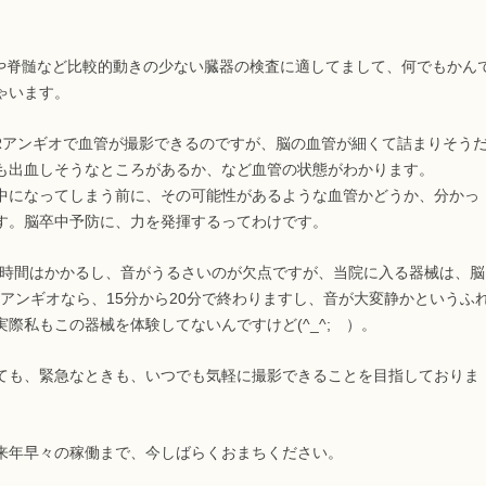
脳や脊髄など比較的動きの少ない臓器の検査に適してまして、何でもかん
ゃいます。
Rアンギオで血管が撮影できるのですが、脳の血管が細くて詰まりそう
も出血しそうなところがあるか、など血管の状態がわかります。
中になってしまう前に、その可能性があるような血管かどうか、分かっ
す。脳卒中予防に、力を発揮するってわけです。
て時間はかかるし、音がうるさいのが欠点ですが、当院に入る器械は、脳
MRアンギオなら、15分から20分で終わりますし、音が大変静かというふ
実際私もこの器械を体験してないんですけど(^_^; ）。
ても、緊急なときも、いつでも気軽に撮影できることを目指しておりま
来年早々の稼働まで、今しばらくおまちください。