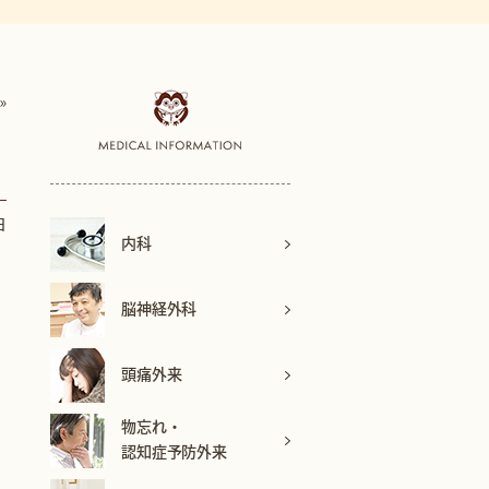
»
日
内科
脳神経外科
頭痛外来
物忘れ・
認知症予防外来