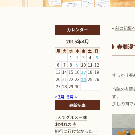
«
前の記事
カレンダー
2015年4月
春爛漫
月
火
水
木
金
土
日
1
2
3
4
5
6
7
8
9
10
11
12
13
14
15
16
17
18
19
すっかり春
20
21
22
23
24
25
26
27
28
29
30
当院の玄関
« 3月
5月 »
す。
少しの間で
最新記事
1人でグルメ三昧
お別れの時
旅行に行けなかった…