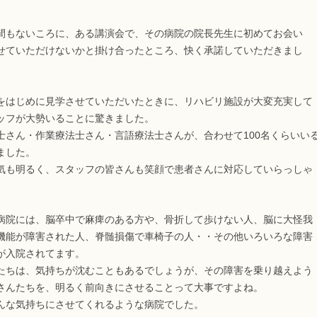
もないころに、ある講演会で、その病院の院長先生に初めてお会い
せていただけないかと掛け合ったところ、快く承諾していただきまし
はじめに見学させていただいたときに、リハビリ施設が大変充実して
ッフが大勢いることに驚きました。
さん・作業療法士さん・言語療法士さんが、合わせて100名くらいい
ました。
も明るく、スタッフの皆さんも笑顔で患者さんに対応していらっしゃ
院には、脳卒中で麻痺のある方や、骨折して歩けない人、脳に大怪我
機能が障害された人、脊髄損傷で車椅子の人・・その他いろいろな障害
が入院されてます。
ちは、気持ちが沈むこともあるでしょうが、その障害を乗り越えよう
さんたちを、明るく前向きにさせることって大事ですよね。
な気持ちにさせてくれるような病院でした。