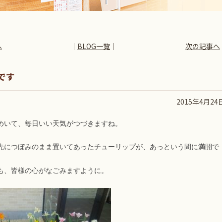
へ
│
BLOG一覧
│
次の記事へ
です
2015年4月24
めいて、毎日いい天気がつづきますね。
先につぼみのまま置いてあったチューリップが、あっという間に満開で
も、皆様の心がなごみますように。